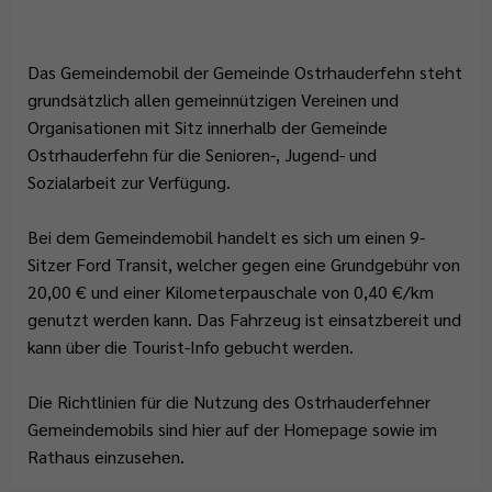
Abfallentsorgung
Flüchtlingsstützpunkt
Büchereien
Gemeindeentwicklungskonzept
Plattdeutschbeauftragter
Geschichte
Tafel Ostrhauderfehn
Erwachsenenbildung
Wahlen
Das Gemeindemobil der Gemeinde Ostrhauderfehn steht
Wappen & Flagge
Familienstützpunkt
Ehrenamt
grundsätzlich allen gemeinnützigen Vereinen und
Organisationen mit Sitz innerhalb der Gemeinde
Treffpunkt Anleger
Ostrhauderfehn für die Senioren-, Jugend- und
Sozialarbeit zur Verfügung.
Bei dem Gemeindemobil handelt es sich um einen 9-
Sitzer Ford Transit, welcher gegen eine Grundgebühr von
20,00 € und einer Kilometerpauschale von 0,40 €/km
genutzt werden kann. Das Fahrzeug ist einsatzbereit und
kann über die Tourist-Info gebucht werden.
Die Richtlinien für die Nutzung des Ostrhauderfehner
Gemeindemobils sind hier auf der Homepage sowie im
Rathaus einzusehen.