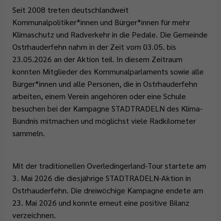
Abfallentsorgung
Flüchtlingsstützpunkt
Büchereien
Gemeindeentwicklungskonzept
Seit 2008 treten deutschlandweit
Plattdeutschbeauftragter
Kommunalpolitiker*innen und Bürger*innen für mehr
Geschichte
Tafel Ostrhauderfehn
Erwachsenenbildung
Wahlen
Klimaschutz und Radverkehr in die Pedale. Die Gemeinde
Wappen & Flagge
Familienstützpunkt
Ehrenamt
Ostrhauderfehn nahm in der Zeit vom 03.05. bis
23.05.2026 an der Aktion teil. In diesem Zeitraum
Treffpunkt Anleger
konnten Mitglieder des Kommunalparlaments sowie alle
Bürger*innen und alle Personen, die in Ostrhauderfehn
arbeiten, einem Verein angehören oder eine Schule
besuchen bei der Kampagne STADTRADELN des Klima-
Bündnis mitmachen und möglichst viele Radkilometer
sammeln.
Mit der traditionellen Overledingerland-Tour startete am
3. Mai 2026 die diesjährige STADTRADELN-Aktion in
Ostrhauderfehn. Die dreiwöchige Kampagne endete am
23. Mai 2026 und konnte erneut eine positive Bilanz
verzeichnen.