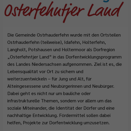
Abfallentsorgung
Flüchtlingsstützpunkt
Büchereien
Gemeindeentwicklungskonzept
Plattdeutschbeauftragter
Geschichte
Tafel Ostrhauderfehn
Erwachsenenbildung
Wahlen
Wappen & Flagge
Familienstützpunkt
Ehrenamt
Die Gemeinde Ostrhauderfehn wurde mit den Ortsteilen
Treffpunkt Anleger
Ostrhauderfehn (teilweise), Idafehn, Holterfehn,
Langholt, Potshausen und Holtermoor als Dorfregion
„Osterfehntjer Land“ in das Dorfentwicklungsprogramm
des Landes Niedersachsen aufgenommen. Ziel ist es, die
Lebensqualität vor Ort zu sichern und
weiterzuentwickeln – für Jung und Alt, für
Alteingesessene und Neubürgerinnen und Neubürger.
Dabei geht es nicht nur um bauliche oder
infrastrukturelle Themen, sondern vor allem um das
soziale Miteinander, die Identität der Dörfer und eine
nachhaltige Entwicklung. Fördermittel sollen dabei
helfen, Projekte zur Dorfentwicklung umzusetzen.