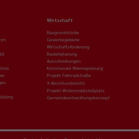
Wirtschaft
Baugrundstücke
amm
Gewerbegebiete
Wirtschaftsförderung
il
Bauleitplanung
Ausschreibungen
chnis
Kommunale Wärmeplanung
ner
Projekt Fahrradstraße
gen
Abschlussbericht
Projekt Wohnmobilstellplatz
ildung
Gemeindeentwicklungskonzept