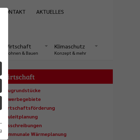
KONTAKT
AKTUELLES
Wirtschaft
Klimaschutz
Wohnen & Bauen
Konzept & mehr
Wirtschaft
Baugrundstücke
Gewerbegebiete
Wirtschaftsförderung
Bauleitplanung
Ausschreibungen
g
Kommunale Wärmeplanung