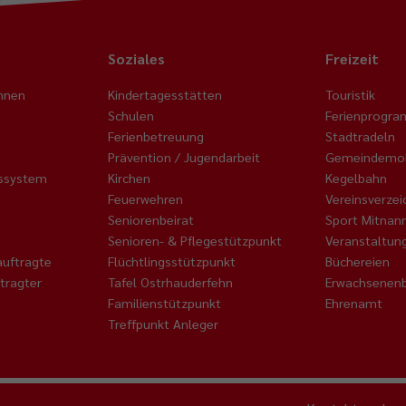
Soziales
Freizeit
nnen
Kindertagesstätten
Touristik
Schulen
Ferienprogr
n
Ferienbetreuung
Stadtradeln
Prävention / Jugendarbeit
Gemeindemob
nssystem
Kirchen
Kegelbahn
Feuerwehren
Vereinsverzei
Seniorenbeirat
Sport Mitnan
Senioren- & Pflegestützpunkt
Veranstaltun
auftragte
Flüchtlingsstützpunkt
Büchereien
tragter
Tafel Ostrhauderfehn
Erwachsenenb
Familienstützpunkt
Ehrenamt
Treffpunkt Anleger