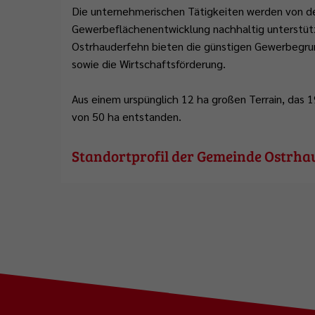
Abfallentsorgung
Flüchtlingsstützpunkt
Büchereien
Gemeindeentwicklungskonzept
Die unternehmerischen Tätigkeiten werden von de
Plattdeutschbeauftragter
Gewerbeflächenentwicklung nachhaltig unterstütz
Geschichte
Tafel Ostrhauderfehn
Erwachsenenbildung
Wahlen
Ostrhauderfehn bieten die günstigen Gewerbegru
Wappen & Flagge
Familienstützpunkt
Ehrenamt
sowie die Wirtschaftsförderung.
Treffpunkt Anleger
Aus einem urspünglich 12 ha großen Terrain, das 1
von 50 ha entstanden.
Standortprofil der Gemeinde Ostrh