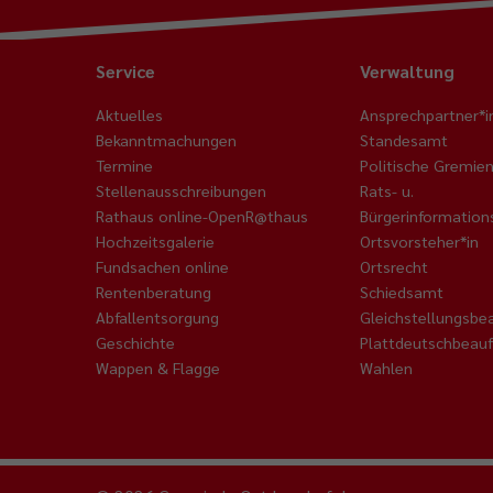
Service
Verwaltung
Aktuelles
Ansprechpartner*i
Bekanntmachungen
Standesamt
Termine
Politische Gremie
Stellenausschreibungen
Rats- u.
Rathaus online-OpenR@thaus
Bürgerinformatio
Hochzeitsgalerie
Ortsvorsteher*in
Fundsachen online
Ortsrecht
Rentenberatung
Schiedsamt
Abfallentsorgung
Gleichstellungsbe
Geschichte
Plattdeutschbeauf
Wappen & Flagge
Wahlen