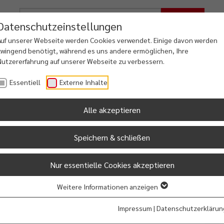
Suche
Datenschutzeinstellungen
Auf unserer Webseite werden Cookies verwendet. Einige davon werden
zwingend benötigt, während es uns andere ermöglichen, Ihre
Nutzererfahrung auf unserer Webseite zu verbessern.
iales
Freizeit
Dorfentwicklung
Essentiell
Externe Inhalte
ung & Familie
Kultur & Touristik
Osterfehntjer Land
Alle akzeptieren
Speichern & schließen
hn
Nur essentielle Cookies akzeptieren
ind Flächen für Gewerbe und Handel ausgewiesen und
rfügung.
Weitere Informationen anzeigen
emeinde und bietet Anschluss an das überregionale
in Standort mit vielen mittelständischen Betrieben mit
Impressum
|
Datenschutzerklärun