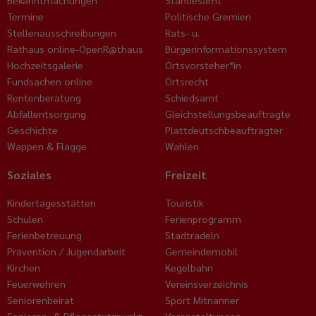
Bekanntmachungen
Standesamt
Termine
Politische Gremien
Stellenausschreibungen
Rats- u.
Rathaus online-OpenR@thaus
Bürgerinformationssystem
Hochzeitsgalerie
Ortsvorsteher*in
Fundsachen online
Ortsrecht
Rentenberatung
Schiedsamt
Abfallentsorgung
Gleichstellungsbeauftragte
Geschichte
Plattdeutschbeauftragter
Wappen & Flagge
Wahlen
Soziales
Freizeit
Kindertagesstätten
Touristik
Schulen
Ferienprogramm
Ferienbetreuung
Stadtradeln
Prävention / Jugendarbeit
Gemeindemobil
Kirchen
Kegelbahn
Feuerwehren
Vereinsverzeichnis
Seniorenbeirat
Sport Mitnanner