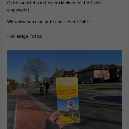
Abfallentsorgung
Flüchtlingsstützpunkt
Büchereien
Gemeindeentwicklungskonzept
Ostrhauderfehn mit einem kleinen Fest offiziell
Plattdeutschbeauftragter
eingeweiht.
Geschichte
Tafel Ostrhauderfehn
Erwachsenenbildung
Wahlen
Wir wünschen eine gute und sichere Fahrt!
Wappen & Flagge
Familienstützpunkt
Ehrenamt
Hier einige Fotos:
Treffpunkt Anleger