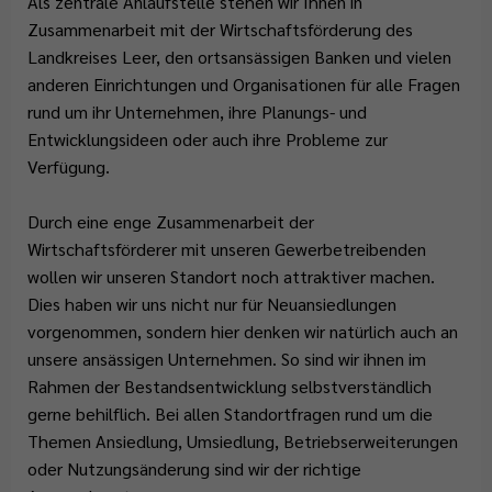
Als zentrale Anlaufstelle stehen wir Ihnen in
Abfallentsorgung
Flüchtlingsstützpunkt
Büchereien
Gemeindeentwicklungskonzept
Plattdeutschbeauftragter
Zusammenarbeit mit der Wirtschaftsförderung des
Geschichte
Tafel Ostrhauderfehn
Erwachsenenbildung
Landkreises Leer, den ortsansässigen Banken und vielen
Wahlen
anderen Einrichtungen und Organisationen für alle Fragen
Wappen & Flagge
Familienstützpunkt
Ehrenamt
rund um ihr Unternehmen, ihre Planungs- und
Treffpunkt Anleger
Entwicklungsideen oder auch ihre Probleme zur
Verfügung.
Durch eine enge Zusammenarbeit der
Wirtschaftsförderer mit unseren Gewerbetreibenden
wollen wir unseren Standort noch attraktiver machen.
Dies haben wir uns nicht nur für Neuansiedlungen
vorgenommen, sondern hier denken wir natürlich auch an
unsere ansässigen Unternehmen. So sind wir ihnen im
Rahmen der Bestandsentwicklung selbstverständlich
gerne behilflich. Bei allen Standortfragen rund um die
Themen Ansiedlung, Umsiedlung, Betriebserweiterungen
oder Nutzungsänderung sind wir der richtige