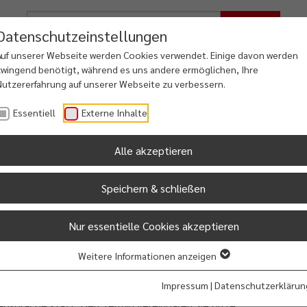
Suche
Datenschutzeinstellungen
Auf unserer Webseite werden Cookies verwendet. Einige davon werden
zwingend benötigt, während es uns andere ermöglichen, Ihre
Nutzererfahrung auf unserer Webseite zu verbessern.
iales
Freizeit
Dorfentwicklung
Essentiell
Externe Inhalte
ung & Familie
Kultur & Touristik
Osterfehntjer Land
Alle akzeptieren
Speichern & schließen
Nur essentielle Cookies akzeptieren
in der Zeit von 9:00 bis 12:00 Uhr im Fehnhaus, 1.
Weitere Informationen anzeigen
Impressum
|
Datenschutzerklärun
absprache statt. Den Termin vereinbaren Sie bitte