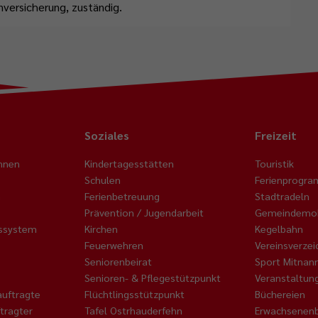
versicherung, zuständig.
Soziales
Freizeit
nnen
Kindertagesstätten
Touristik
Schulen
Ferienprogr
n
Ferienbetreuung
Stadtradeln
Prävention / Jugendarbeit
Gemeindemob
nssystem
Kirchen
Kegelbahn
Feuerwehren
Vereinsverzei
Seniorenbeirat
Sport Mitnan
Senioren- & Pflegestützpunkt
Veranstaltun
auftragte
Flüchtlingsstützpunkt
Büchereien
tragter
Tafel Ostrhauderfehn
Erwachsenenb