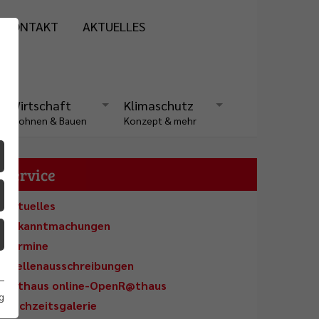
KONTAKT
AKTUELLES
Wirtschaft
Klimaschutz
Wohnen & Bauen
Konzept & mehr
Service
Aktuelles
Bekanntmachungen
Termine
Stellenausschreibungen
Rathaus online-OpenR@thaus
g
Hochzeitsgalerie