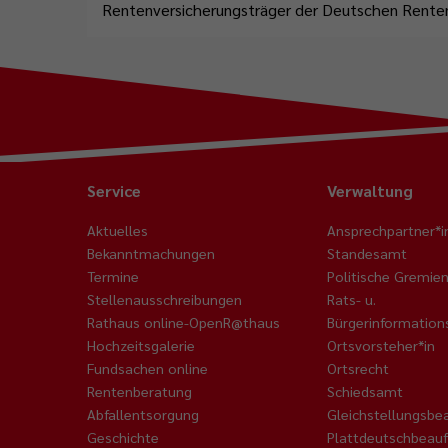
Rentenversicherungsträger der Deutschen Renten
Service
Verwaltung
Aktuelles
Ansprechpartner*i
Bekanntmachungen
Standesamt
Termine
Politische Gremie
Stellenausschreibungen
Rats- u.
Rathaus online-OpenR@thaus
Bürgerinformatio
Hochzeitsgalerie
Ortsvorsteher*in
Fundsachen online
Ortsrecht
Rentenberatung
Schiedsamt
Abfallentsorgung
Gleichstellungsbe
Geschichte
Plattdeutschbeauf