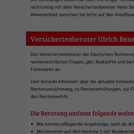
Abfallentsorgung
Flüchtlingsstützpunkt
Büchereien
Gemeindeentwicklungskonzept
rechtzeitig mit dem Versichertenberater Herrn 
Plattdeutschbeauftragter
Geschichte
Tafel Ostrhauderfehn
Erwachsenenbildung
Abwesenheit sprechen Sie bitte auf den Anrufbean
Wahlen
Wappen & Flagge
Familienstützpunkt
Ehrenamt
Versichertenberater Ulrich Bene
Treffpunkt Anleger
Der Versichertenberater der Deutschen Rentenver
rentenrechtlichen Fragen, gibt Auskünfte und bie
Formularen an.
Herr Benedix informiert über die aktuelle Entwick
Rentenversicherung, zu Rentenerhöhungen, zur Fl
des Rentenrechts.
Die Beratung umfasst folgende weit
Wie können pflegende Angehörige, auch als Al
Mütterrente und Mütterrente 2 mit Kindererzi