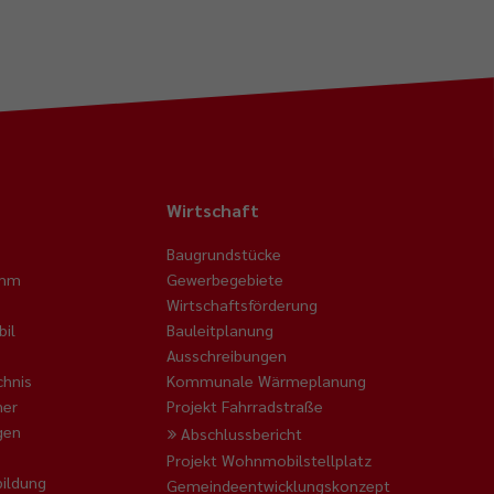
Wirtschaft
Baugrundstücke
amm
Gewerbegebiete
Wirtschaftsförderung
il
Bauleitplanung
Ausschreibungen
chnis
Kommunale Wärmeplanung
ner
Projekt Fahrradstraße
gen
Abschlussbericht
Projekt Wohnmobilstellplatz
ildung
Gemeindeentwicklungskonzept