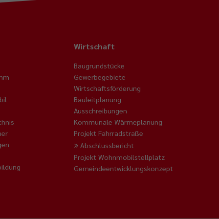
Wirtschaft
Baugrundstücke
amm
Gewerbegebiete
Wirtschaftsförderung
il
Bauleitplanung
Ausschreibungen
chnis
Kommunale Wärmeplanung
ner
Projekt Fahrradstraße
gen
Abschlussbericht
Projekt Wohnmobilstellplatz
ildung
Gemeindeentwicklungskonzept