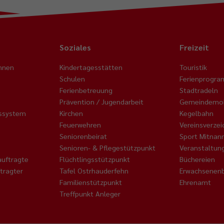
Soziales
Freizeit
nnen
Kindertagesstätten
Touristik
Schulen
Ferienprogr
n
Ferienbetreuung
Stadtradeln
Prävention / Jugendarbeit
Gemeindemob
nssystem
Kirchen
Kegelbahn
Feuerwehren
Vereinsverzei
Seniorenbeirat
Sport Mitnan
Senioren- & Pflegestützpunkt
Veranstaltun
auftragte
Flüchtlingsstützpunkt
Büchereien
tragter
Tafel Ostrhauderfehn
Erwachsenenb
Familienstützpunkt
Ehrenamt
Treffpunkt Anleger