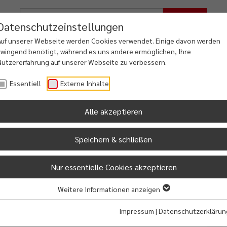
Suche
Datenschutzeinstellungen
Auf unserer Webseite werden Cookies verwendet. Einige davon werden
zwingend benötigt, während es uns andere ermöglichen, Ihre
Nutzererfahrung auf unserer Webseite zu verbessern.
iales
Freizeit
Dorfentwicklung
Essentiell
Externe Inhalte
ung & Familie
Kultur & Touristik
Osterfehntjer Land
Alle akzeptieren
Speichern & schließen
Grundschule Holtermoor
Nur essentielle Cookies akzeptieren
Schulleitung: Wiebke Hanneken
Schulstr. 39
Weitere Informationen anzeigen
26842
Ostrhauderfehn
049524408
Impressum
|
Datenschutzerklärun
E-Mail senden