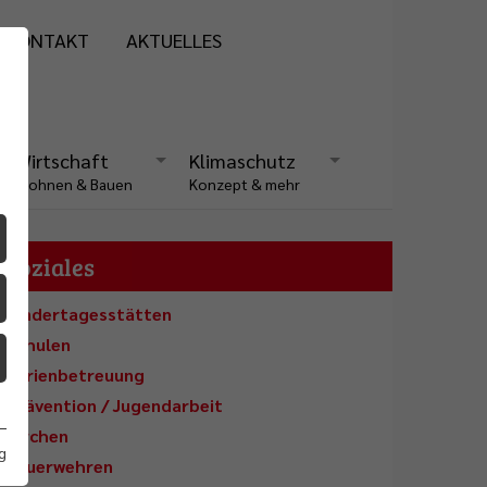
KONTAKT
AKTUELLES
Wirtschaft
Klimaschutz
Wohnen & Bauen
Konzept & mehr
Soziales
Kindertagesstätten
Schulen
Ferienbetreuung
Prävention / Jugendarbeit
Kirchen
g
Feuerwehren