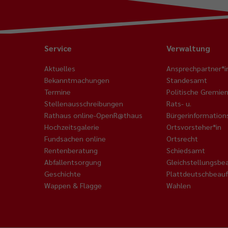
Service
Verwaltung
Aktuelles
Ansprechpartner*i
Bekanntmachungen
Standesamt
Termine
Politische Gremie
Stellenausschreibungen
Rats- u.
Rathaus online-OpenR@thaus
Bürgerinformatio
Hochzeitsgalerie
Ortsvorsteher*in
Fundsachen online
Ortsrecht
Rentenberatung
Schiedsamt
Abfallentsorgung
Gleichstellungsbe
Geschichte
Plattdeutschbeauf
Wappen & Flagge
Wahlen