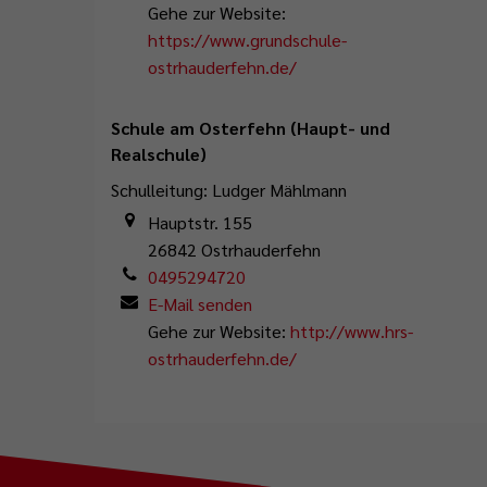
Abfallentsorgung
Flüchtlingsstützpunkt
Büchereien
Gemeindeentwicklungskonzept
Gehe zur Website:
Plattdeutschbeauftragter
https://www.grundschule-
Geschichte
Tafel Ostrhauderfehn
Erwachsenenbildung
ostrhauderfehn.de/
Wahlen
Wappen & Flagge
Familienstützpunkt
Ehrenamt
Schule am Osterfehn (Haupt- und
Treffpunkt Anleger
Realschule)
Schulleitung: Ludger Mählmann
Hauptstr. 155
26842
Ostrhauderfehn
0495294720
E-Mail senden
Gehe zur Website:
http://www.hrs-
ostrhauderfehn.de/