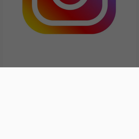
→ Social Media Netiquette
Service
Verwaltung
Aktuelles
Ansprechpartner*innen
Bekanntmachungen
Standesamt