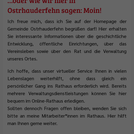
…oder wie wir hier in
Abfallentsorgung
Flüchtlingsstützpunkt
Büchereien
Gemeindeentwicklungskonzept
Plattdeutschbeauftragter
Ostrhauderfehn sagen: Moin!
Geschichte
Tafel Ostrhauderfehn
Erwachsenenbildung
Wahlen
Ich freue mich, dass ich Sie auf der Homepage der
Wappen & Flagge
Familienstützpunkt
Ehrenamt
Gemeinde Ostrhauderfehn begrüßen darf! Hier erhalten
Sie interessante Informationen über die geschichtliche
Treffpunkt Anleger
Entwicklung, öffentliche Einrichtungen, über das
Vereinsleben sowie über den Rat und die Verwaltung
unseres Ortes.
Ich hoffe, dass unser virtueller Service Ihnen in vielen
Lebenslagen weiterhilft, ohne dass gleich ein
persönlicher Gang ins Rathaus erforderlich wird. Bereits
mehrere Verwaltungsdienstleistungen können Sie hier
bequem im Online-Rathaus erledigen.
Sollten dennoch Fragen offen bleiben, wenden Sie sich
bitte an meine Mitarbeiter*innen im Rathaus. Hier hilft
man Ihnen gerne weiter.