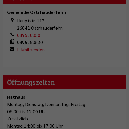
Abfallentsorgung
Flüchtlingsstützpunkt
Büchereien
Gemeindeentwicklungskonzept
Plattdeutschbeauftragter
Gemeinde Ostrhauderfehn
Geschichte
Tafel Ostrhauderfehn
Erwachsenenbildung
Wahlen
Hauptstr. 117
Wappen & Flagge
Familienstützpunkt
Ehrenamt
26842
Ostrhauderfehn
049528050
Treffpunkt Anleger
0495280530
E-Mail senden
Öffnungszeiten
Rathaus
Montag, Dienstag, Donnerstag, Freitag
08:00 bis 12:00 Uhr
Zusätzlich
Montag 14:00 bis 17:00 Uhr