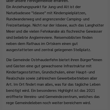
über unsere Fehngemeinde erfahren.
Abfallentsorgung
Flüchtlingsstützpunkt
Büchereien
Gemeindeentwicklungskonzept
Plattdeutschbeauftragter
Ein Anziehungspunkt für Jung und Alt ist der
Geschichte
Tafel Ostrhauderfehn
Erwachsenenbildung
Naturbadesee "Idasee" mit Kinderspielplätzen,
Wahlen
Rundwanderweg und angrenzender Camping- und
Wappen & Flagge
Familienstützpunkt
Ehrenamt
Freizeitanlage. Nicht nur der Idasee, auch das Langholter
Treffpunkt Anleger
Meer und die vielen Fehnkanäle als fischreiche Gewässer
sind beliebte Anglerreviere. Reisemobilisten finden
neben dem Rathaus im Ortskern einen gut
ausgestatteten und zentral gelegenen Stellplatz.
Die Gemeinde Ostrhauderfehn bietet ihren Bürger*innen
und Gästen eine gut gewachsene Infrastruktur mit
Kindertagesstätten, Grundschulen, einer Haupt- und
Realschule sowie zahlreichen Gewerbebetrieben aller
Art. Im Ort findet man alles, was für das tägliche Leben
benötigt wird. Ein besonderes Highlight ist das 2021
eröffnete Vereins- und Gemeindezentrum, welches das
rege Gemeindeleben noch weiter bereichern wird.