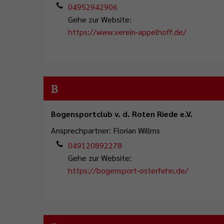
Abfallentsorgung
Flüchtlingsstützpunkt
Büchereien
Gemeindeentwicklungskonzept
04952942906
Plattdeutschbeauftragter
Gehe zur Website:
Geschichte
Tafel Ostrhauderfehn
Erwachsenenbildung
Wahlen
https://www.verein-appelhoff.de/
Wappen & Flagge
Familienstützpunkt
Ehrenamt
Treffpunkt Anleger
B
Bogensportclub v. d. Roten Riede e.V.
Ansprechpartner: Florian Willms
049120892278
Gehe zur Website:
https://bogensport-osterfehn.de/