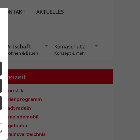
KONTAKT
AKTUELLES
Wirtschaft
Klimaschutz
Wohnen & Bauen
Konzept & mehr
Freizeit
Touristik
Ferienprogramm
Stadtradeln
Gemeindemobil
Kegelbahn
g
Vereinsverzeichnis