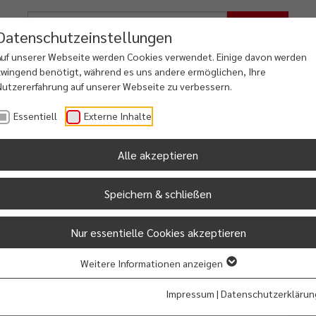
Suche
Datenschutzeinstellungen
Auf unserer Webseite werden Cookies verwendet. Einige davon werden
zwingend benötigt, während es uns andere ermöglichen, Ihre
Nutzererfahrung auf unserer Webseite zu verbessern.
iales
Freizeit
Dorfentwicklung
Essentiell
Externe Inhalte
ung & Familie
Kultur & Touristik
Osterfehntjer Land
Alle akzeptieren
Speichern & schließen
Nur essentielle Cookies akzeptieren
Weitere Informationen anzeigen
Impressum
|
Datenschutzerklärun