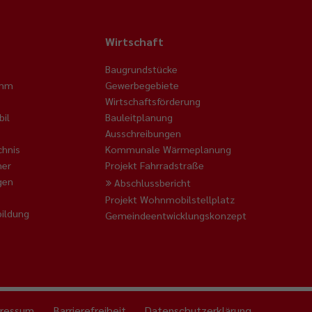
Wirtschaft
Baugrundstücke
amm
Gewerbegebiete
Wirtschaftsförderung
il
Bauleitplanung
Ausschreibungen
chnis
Kommunale Wärmeplanung
ner
Projekt Fahrradstraße
gen
Abschlussbericht
Projekt Wohnmobilstellplatz
ildung
Gemeindeentwicklungskonzept
ressum
Barrierefreiheit
Datenschutzerklärung