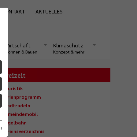
KONTAKT
AKTUELLES
Wirtschaft
Klimaschutz
Wohnen & Bauen
Konzept & mehr
Freizeit
Touristik
Ferienprogramm
Stadtradeln
Gemeindemobil
Kegelbahn
g
Vereinsverzeichnis