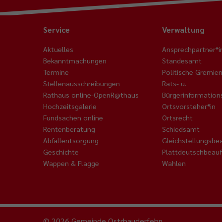
Service
Verwaltung
Aktuelles
Ansprechpartner*i
Bekanntmachungen
Standesamt
Termine
Politische Gremie
Stellenausschreibungen
Rats- u.
Rathaus online-OpenR@thaus
Bürgerinformatio
Hochzeitsgalerie
Ortsvorsteher*in
Fundsachen online
Ortsrecht
Rentenberatung
Schiedsamt
Abfallentsorgung
Gleichstellungsbe
Geschichte
Plattdeutschbeauf
Wappen & Flagge
Wahlen
© 2026 Gemeinde Ostrhauderfehn