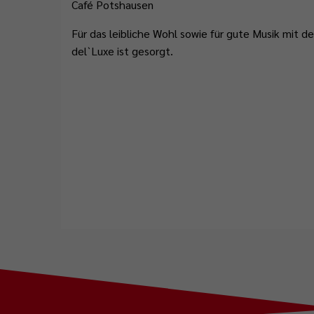
Café Potshausen
Abfallentsorgung
Flüchtlingsstützpunkt
Büchereien
Gemeindeentwicklungskonzept
Plattdeutschbeauftragter
Geschichte
Tafel Ostrhauderfehn
Erwachsenenbildung
Für das leibliche Wohl sowie für gute Musik mit d
Wahlen
del`Luxe ist gesorgt.
Wappen & Flagge
Familienstützpunkt
Ehrenamt
Treffpunkt Anleger