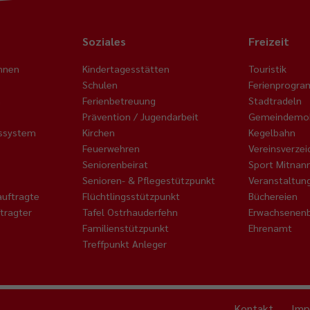
Soziales
Freizeit
nnen
Kindertagesstätten
Touristik
Schulen
Ferienprogr
n
Ferienbetreuung
Stadtradeln
Prävention / Jugendarbeit
Gemeindemob
nssystem
Kirchen
Kegelbahn
Feuerwehren
Vereinsverzei
Seniorenbeirat
Sport Mitnan
Senioren- & Pflegestützpunkt
Veranstaltun
auftragte
Flüchtlingsstützpunkt
Büchereien
tragter
Tafel Ostrhauderfehn
Erwachsenenb
Familienstützpunkt
Ehrenamt
Treffpunkt Anleger
Kontakt
Imp