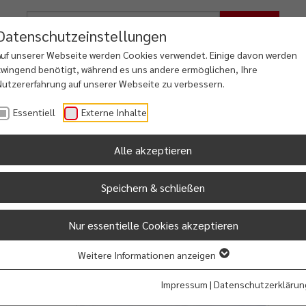
Suche
Datenschutzeinstellungen
Auf unserer Webseite werden Cookies verwendet. Einige davon werden
zwingend benötigt, während es uns andere ermöglichen, Ihre
Nutzererfahrung auf unserer Webseite zu verbessern.
iales
Freizeit
Dorfentwicklung
Essentiell
Externe Inhalte
ung & Familie
Kultur & Touristik
Osterfehntjer Land
Alle akzeptieren
Speichern & schließen
n
Nur essentielle Cookies akzeptieren
Weitere Informationen anzeigen
Impressum
|
Datenschutzerklärun